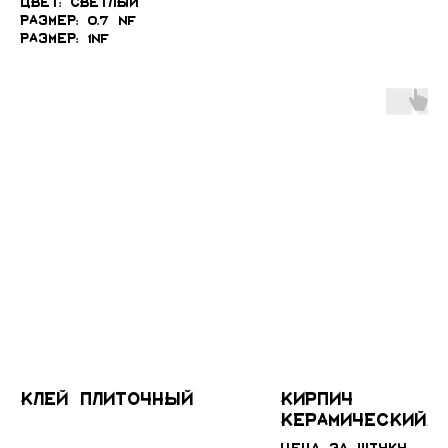
Цвет: Светлый
Размер: 0.7 NF
Размер: 1NF
Клей плиточный
Кирпич
керамический
Флеш-обжиг 0,7