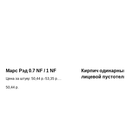
Марс Рэд 0.7 NF / 1 NF
Кирпич одинарный
лицевой пустотелы
Цена за штуку: 50,44 р.-53,35 р.
рифленый «Слонов
Кол-во шт. в упаковке: 556/444
50,44
р.
кость» М 150 Рифле